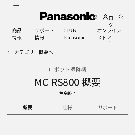
メ
イ
ロ
ン
グ
コ
商品
サポート
CLUB
オンライン
イ
ン
情報
情報
Panasonic
ストア
ン
テ
ン
カテゴリー概要へ
ツ
に
ス
ロボット掃除機
キ
MC-RS800 概要
ッ
プ
生産終了
概要
仕様
サポート