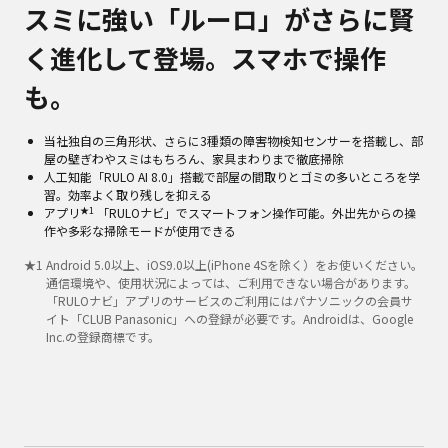
スミに強い「ルーロ」がさらに賢
く進化して登場。スマホで操作
も。
当社独自の三角形状、さらに3種類の障害物検知センサーを搭載し、部
屋の壁ぎわやスミはもちろん、家具まわりまで徹底掃除
人工知能「RULO AI 8.0」搭載で部屋の間取りとゴミの多いところを学
習。効率よく取り残しを抑える
★1
アプリ
「RULOナビ」でスマートフォン操作可能。外出先からの操
作や多彩な掃除モードが使用できる
★
1
Android 5.0以上、iOS9.0以上(iPhone 4Sを除く）をお使いください。
通信環境や、使用状況によっては、ご利用できない場合があります。
「RULOナビ」アプリのサービスのご利用にはパナソニックの会員サ
イト「CLUB Panasonic」への登録が必要です。Androidは、Google
Inc.の登録商標です。