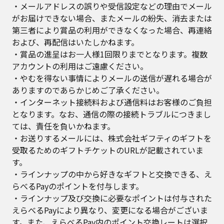
・メールアドレスの誤りや受信設定などの理由でメール
がお届けできない場合、またメールの紛失、消去または
第三者により賞品の利用ができなくなった場合、再連絡
および、再配信はいたしかねます。
・賞品の進呈はお一人様1回限りまでとなります。複数
アカウントの利用はご遠慮ください。
・やむを得ない事情によりメールの送信が遅れる場合が
ありますのであらかじめご了承ください。
・インターネット接続料および通信料はお客様のご負担
となります。なお、通信の際の接続トラブルにつきまし
ては、責任を負いかねます。
・お送りするメールには、株式会社ギフティのギフトを
受取るためのギフトチケットのURLが記載されていま
す。
・ラインナップの中から好きなギフトと交換できる、え
らべるPayのポイントを付与します。
・ラインナップ及び交換に必要なポイントは付与された
えらべるPayにより異なり、変更になる場合がございま
す。また、えらべるPay内のポイント交換レートは選択