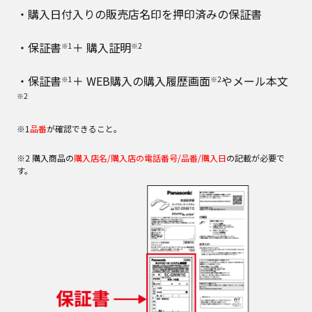
・購入日付入りの販売店名印を押印済みの保証書
・保証書
＋ 購入証明
※1
※2
・保証書
＋ WEB購入の購入履歴画面
やメール本文
※1
※2
※2
※1
品番
が確認できること。
※2 購入商品の
購入店名/購入店の電話番号/品番/購入日
の記載が必要で
す。