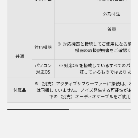
外形寸法
質量
※ 対応機器と接続してご使用になる前に
対応機器
機器の取扱説明書をご確認くだ
共通
パソコン
※ 対応OS を搭載しているすべてのパソ
対応OS
証しているものではありませ
※（別売）アクティブサブウーファーに接続⽤、オー
付属品
は同梱していません。 ノイズ発⽣する可能性がある為3m(
下の（別売）オーディオケーブルをご使⽤く