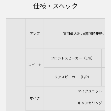
仕様・スペック
アンプ
実用最大出力(非同時駆動、JEI
フロントスピーカー（L/R）
イ
スピーカ
ー
リアスピーカー（L/R）
イ
マイクユニット
マイク
キャンセリング