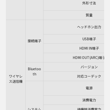
外形寸法
質量
ヘッドホン出力
USB端子
接続端子
HDMI IN端子
HDMI OUT(ARC)端子
バージョン
Bluetoo
th
ワイヤレ
対応コーデック
ス送信機
電源
消費電力
システム
待機時消費電力