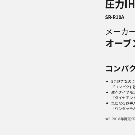
圧力I
SR-R10A
メーカ
オープ
コンパク
5合炊きなのに
「コンパクト
遠赤ダイヤモ
「ダイヤモンド
気になるお手
「ワンタッチ
★
1
2018年発売SR