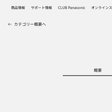
メ
商品情報
サポート情報
CLUB Panasonic
オンライン
イ
ン
コ
カテゴリー概要へ
ン
テ
ン
ツ
に
ス
キ
ッ
概要
プ