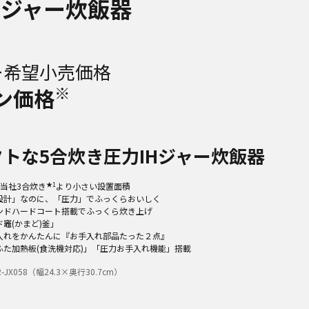
Hジャー炊飯器
ー希望小売価格
※
ン価格
トな5合炊き圧力IHジャー炊飯器
★1
当社3合炊き
より小さい設置面積
設計」なのに、「圧力」でふっくらおいしく
ンドハードコート搭載でふっくら炊き上げ
竈(かまど)釜」
入れをかんたんに『お手入れ部品たった２点』
ふた加熱板(食洗機対応)」「圧力お手入れ機能」搭載
-JX058（幅24.3×奥行30.7cm）