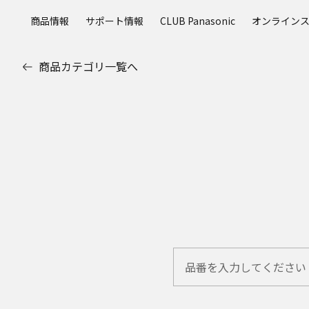
メ
商品情報
サポート情報
CLUB Panasonic
オンライン
イ
ン
コ
商品カテゴリ一覧へ
ン
テ
ン
ツ
に
ス
キ
ッ
プ