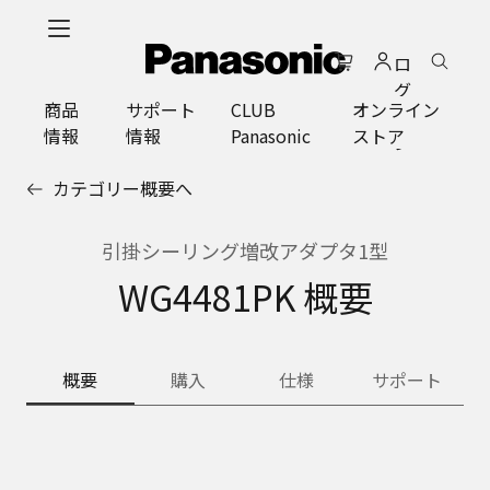
メ
イ
ロ
ン
グ
コ
商品
サポート
CLUB
オンライン
イ
ン
情報
情報
Panasonic
ストア
ン
テ
ン
カテゴリー概要へ
ツ
に
ス
引掛シーリング増改アダプタ1型
キ
WG4481PK 概要
ッ
プ
概要
購入
仕様
サポート