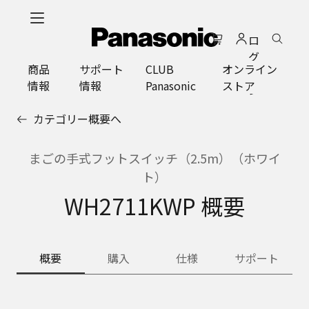
メ
イ
ロ
ン
グ
コ
商品
サポート
CLUB
オンライン
イ
ン
情報
情報
Panasonic
ストア
ン
テ
ン
カテゴリー概要へ
ツ
に
ス
まごの手式フットスイッチ（2.5m）（ホワイ
キ
ト）
ッ
WH2711KWP 概要
プ
概要
購入
仕様
サポート