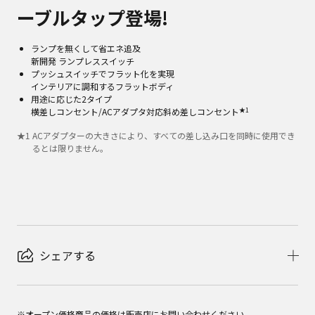
ーブルタップ登場!
ランプを無くして省エネ追及
新開発 ランプレススイッチ
プッシュスイッチでフラット化を実現
インテリアに調和するフラットボディ
用途に応じた2タイプ
★1
横差しコンセント/ACアダプタ対応斜め差しコンセント
★
1
ACアダプターの大きさにより、すべての差し込み口を同時に使用でき
るとは限りません。
シェアする
※オープン価格商品の価格は販売店にお問い合わせください。