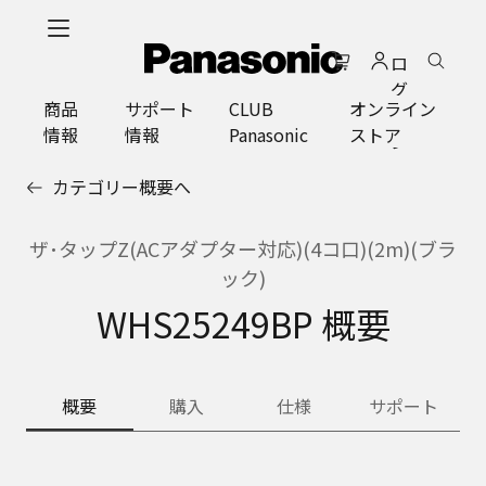
メ
イ
ロ
ン
グ
コ
商品
サポート
CLUB
オンライン
イ
ン
情報
情報
Panasonic
ストア
ン
テ
ン
カテゴリー概要へ
ツ
に
ス
ザ･タップZ(ACアダプター対応)(4コ口)(2m)(ブラ
キ
ック)
ッ
WHS25249BP 概要
プ
概要
購入
仕様
サポート