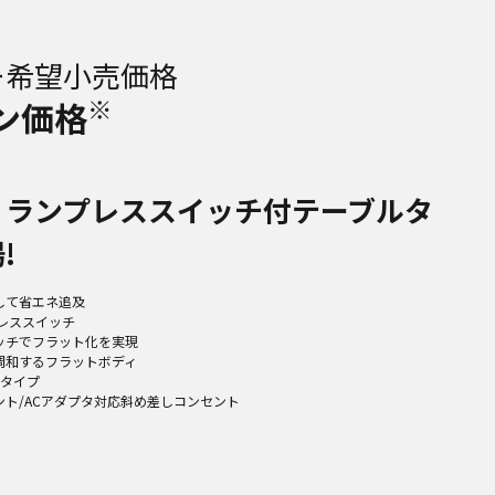
ー希望小売価格
※
ン価格
。ランプレススイッチ付テーブルタ
!
して省エネ追及
プレススイッチ
ッチでフラット化を実現
調和するフラットボディ
2タイプ
ント/ACアダプタ対応斜め差しコンセント