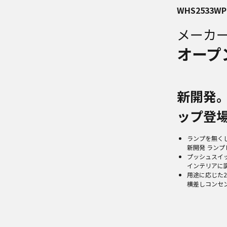
WHS2533WP
メーカ
オープ
新開発
ップ登場
ランプを無く
新開発 ラン
プッシュスイ
インテリアに
用途に応じた
横差しコンセ