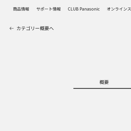
メ
商品情報
サポート情報
CLUB Panasonic
オンライン
イ
ン
コ
カテゴリー概要へ
ン
テ
ン
ツ
に
ス
キ
ッ
概要
プ