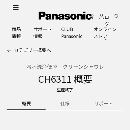
メ
イ
ロ
ン
グ
コ
商品
サポート
CLUB
オンライン
イ
ン
情報
情報
Panasonic
ストア
ン
テ
ン
カテゴリー概要へ
ツ
に
ス
温水洗浄便座 クリーンシャワレ
キ
CH6311 概要
ッ
プ
生産終了
概要
仕様
サポート