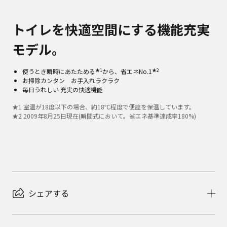
トイレを快適空間にする機能充実
モデル。
★1
★2
使うとき瞬時にあたためる
から、省エネNo.1
お掃除カンタン お手入れラクラク
毎日うれしい 充実の快適機能
★
1
室温が18度以下の場合、約18℃程度で便座を保温しています。
★
2
2009年8月25日現在(瞬間式において。省エネ基準達成率180%)
シェアする