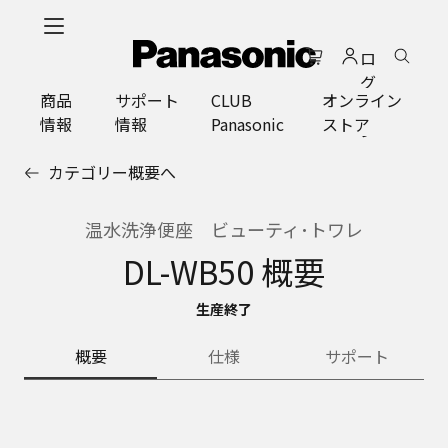
メ
イ
ロ
ン
グ
コ
商品
サポート
CLUB
オンライン
イ
ン
情報
情報
Panasonic
ストア
ン
テ
ン
カテゴリー概要へ
ツ
に
ス
温水洗浄便座 ビューティ･トワレ
キ
DL-WB50 概要
ッ
プ
生産終了
概要
仕様
サポート