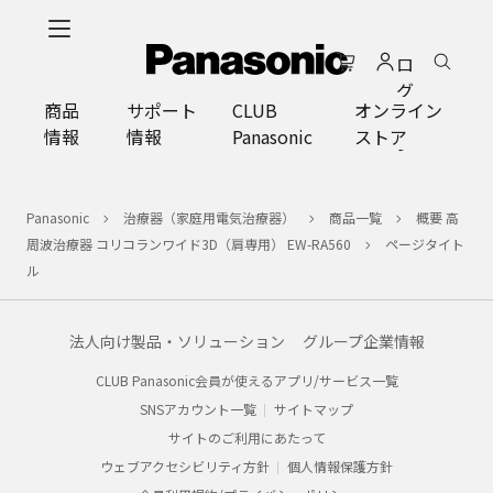
メ
イ
ロ
ン
グ
コ
商品
サポート
CLUB
オンライン
イ
ン
情報
情報
Panasonic
ストア
ン
テ
ン
ツ
Panasonic
治療器（家庭用電気治療器）
商品一覧
概要 高
に
周波治療器 コリコランワイド3D（肩専用） EW-RA560
ページタイト
ス
ル
キ
ッ
プ
法人向け製品・ソリューション
グループ企業情報
CLUB Panasonic会員が使えるアプリ/サービス一覧
SNSアカウント一覧
サイトマップ
サイトのご利用にあたって
ウェブアクセシビリティ方針
個人情報保護方針