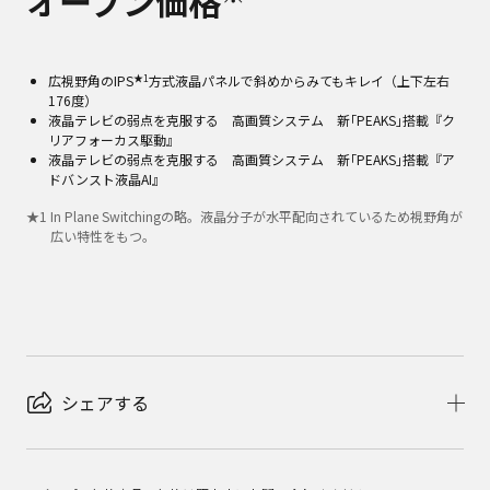
オープン価格
★1
広視野角のIPS
方式液晶パネルで斜めからみてもキレイ（上下左右
176度）
液晶テレビの弱点を克服する 高画質システム 新｢PEAKS｣搭載『ク
リアフォーカス駆動』
液晶テレビの弱点を克服する 高画質システム 新｢PEAKS｣搭載『ア
ドバンスト液晶AI』
★
1
In Plane Switchingの略。液晶分子が水平配向されているため視野角が
広い特性をもつ。
シェアする