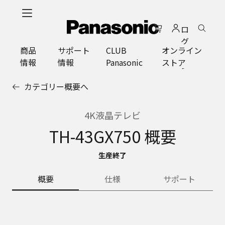
メ
イ
ロ
ン
グ
コ
商品
サポート
CLUB
オンライン
イ
ン
情報
情報
Panasonic
ストア
ン
テ
ン
カテゴリー概要へ
ツ
に
ス
4K液晶テレビ
キ
TH-43GX750 概要
ッ
プ
生産終了
概要
仕様
サポート