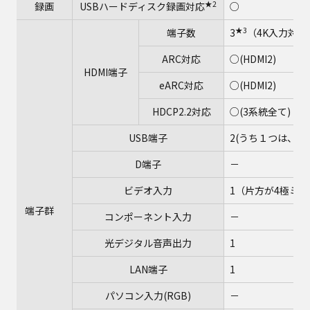
★2
録画
USBハードディスク録画対応
○
★3
端子数
3
（4K入力対応
ARC対応
○(HDMI2)
HDMI端子
eARC対応
○(HDMI2)
HDCP2.2対応
○(3系統全て)
USB端子
2(うち１つは、USB
D端子
－
ビデオ入力
1（片方が4極ミ
端子群
コンポーネント入力
－
光デジタル音声出力
1
LAN端子
1
パソコン入力(RGB)
－