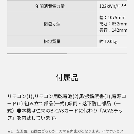
★4
年間消費電力量
122kWh/年
幅：1075mm
梱包寸法
高さ：652mm
奥行：142mm
梱包質量
約 12.0kg
付属品
リモコン(1),リモコン用乾電池(2),取扱説明書(1),電源コ
ード(1),組み立て部品(一式),転倒・落下防止部品（一
式）●本機は従来のB-CASカードに代わり「ACASチッ
プ」を内蔵しています。
左画面、右画面どちらか一方の音声出力となります。イヤホンとス