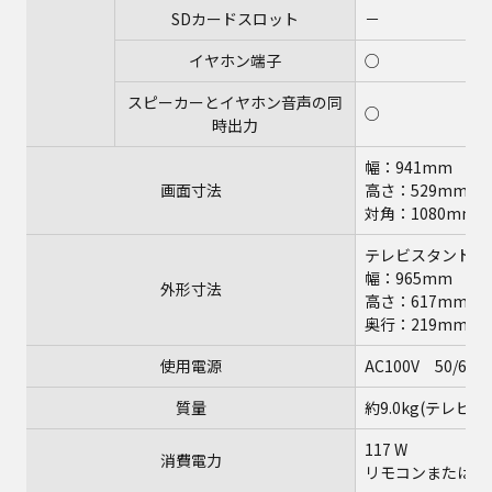
SDカードスロット
－
イヤホン端子
○
スピーカーとイヤホン音声の同
○
時出力
幅：941mm
画面寸法
高さ：529mm
対角：1080mm
テレビスタンド含
幅：965mm
外形寸法
高さ：617mm
奥行：219mm
使用電源
AC100V 50/60H
質量
約9.0kg(テレビ
117 W
消費電力
リモコンまたは本体