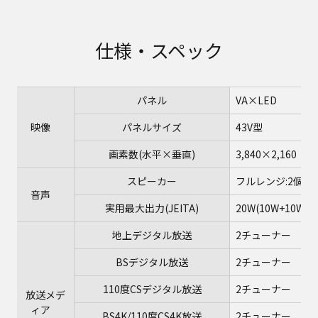
仕様・スペック
パネル
VA×LED
映像
パネルサイズ
43V型
画素数(水平×垂直)
3,840×2,160
スピーカー
フルレンジ:2個
音声
実用最大出力(JEITA)
20W(10W+10W)
地上デジタル放送
2チューナー
BSデジタル放送
2チューナー
110度CSデジタル放送
2チューナー
放送メデ
ィア
BS4K/110度CS4K放送
2チューナー