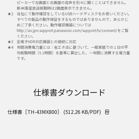
ピーカーで左画面と右画面の音声を別々に聞くことはできません。
新4K衛星放送視聴時は2画面表示できません。
当社にて動作確認をしているUSBハードディスクをお使いください。
すべての製品の動作保証をするものではありませんので、あらかじ
めご了承ください。動作確認機器については
http://av.jpn.support.panasonic.com/support/tv/connect/をご覧
ください。
全端子HDR対応機器との接続に対応
年間消費電力量とは：省エネ法に基づいて、一般家庭での１日の平
均視聴時間（5.1時間）を基準に算出した、一年間に消費する電力量
です。
仕様書ダウンロード
仕様書［TH-43MX800］ (512.26 KB/PDF)