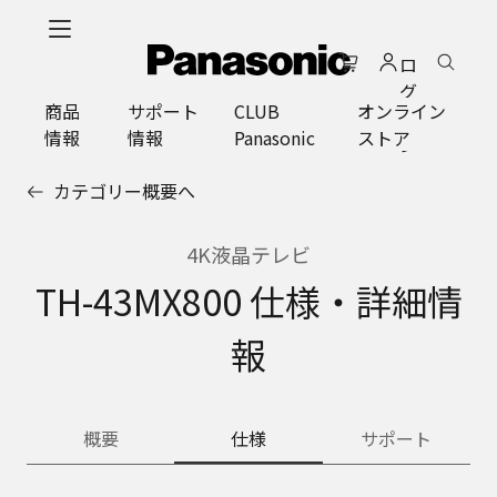
メ
イ
ロ
ン
グ
コ
商品
サポート
CLUB
オンライン
イ
ン
情報
情報
Panasonic
ストア
ン
テ
ン
カテゴリー概要へ
ツ
に
ス
4K液晶テレビ
キ
TH-43MX800 仕様・詳細情
ッ
プ
報
概要
仕様
サポート