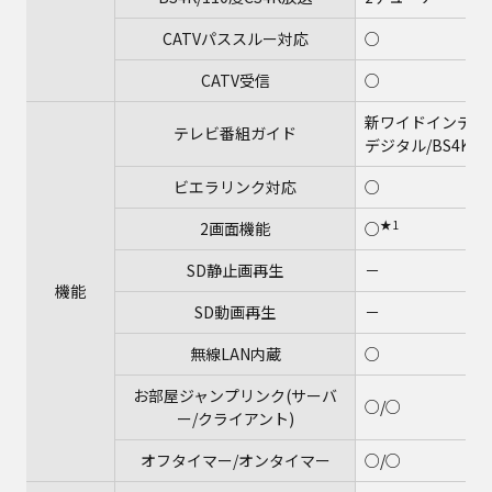
CATVパススルー対応
○
CATV受信
○
新ワイドインテリジ
テレビ番組ガイド
デジタル/BS4K/1
ビエラリンク対応
○
★1
2画面機能
○
SD静止画再生
－
機能
SD動画再生
－
無線LAN内蔵
○
お部屋ジャンプリンク(サーバ
○/○
ー/クライアント)
オフタイマー/オンタイマー
○/○