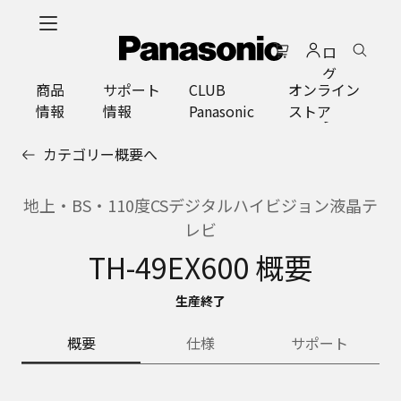
メ
イ
ロ
ン
グ
コ
商品
サポート
CLUB
オンライン
イ
ン
情報
情報
Panasonic
ストア
ン
テ
ン
カテゴリー概要へ
ツ
に
ス
地上・BS・110度CSデジタルハイビジョン液晶テ
キ
レビ
ッ
TH-49EX600 概要
プ
生産終了
概要
仕様
サポート