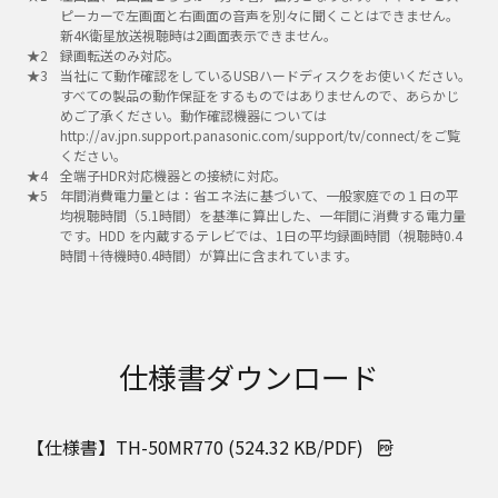
ピーカーで左画面と右画面の音声を別々に聞くことはできません。
新4K衛星放送視聴時は2画面表示できません。
録画転送のみ対応。
当社にて動作確認をしているUSBハードディスクをお使いください。
すべての製品の動作保証をするものではありませんので、あらかじ
めご了承ください。動作確認機器については
http://av.jpn.support.panasonic.com/support/tv/connect/をご覧
ください。
全端子HDR対応機器との接続に対応。
年間消費電力量とは：省エネ法に基づいて、一般家庭での１日の平
均視聴時間（5.1時間）を基準に算出した、一年間に消費する電力量
です。HDD を内蔵するテレビでは、1日の平均録画時間（視聴時0.4
時間＋待機時0.4時間）が算出に含まれています。
仕様書ダウンロード
【仕様書】TH-50MR770 (524.32 KB/PDF)