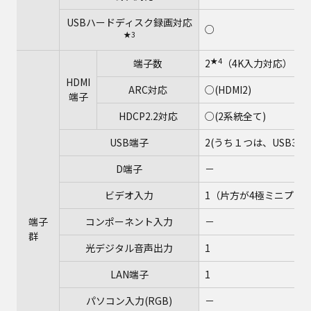
USBハードディスク録画対応
○
★3
★4
端子数
2
（4K入力対応）
HDMI
ARC対応
○(HDMI2)
端子
HDCP2.2対応
○(2系統全て)
USB端子
2(うち１つは、USB3.0
D端子
－
ビデオ入力
1（片方が4極ミニプラ
端子
コンポーネント入力
－
群
光デジタル音声出力
1
LAN端子
1
パソコン入力(RGB)
－