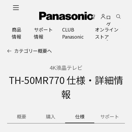
メ
イ
ロ
ン
グ
コ
商品
サポート
CLUB
オンライン
イ
ン
情報
情報
Panasonic
ストア
ン
テ
ン
カテゴリー概要へ
ツ
に
ス
4K液晶テレビ
キ
TH-50MR770 仕様・詳細情
ッ
プ
報
概要
購入
仕様
サポート