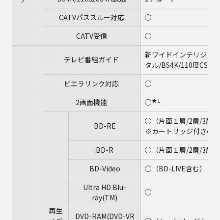
CATVパススルー対応
○
CATV受信
○
新ワイドインテリジェント
テレビ番組ガイド
タル/BS4K/110度CS4K
ビエラリンク対応
○
★1
2画面機能
○
○（片面１層/2層/3層、2
BD-RE
※カートリッジ付きのBD
BD-R
○（片面１層/2層/3層/4
BD-Video
○（BD-LIVE含む）
Ultra HD Blu-
○
ray(TM)
再生
DVD-RAM(DVD-VR