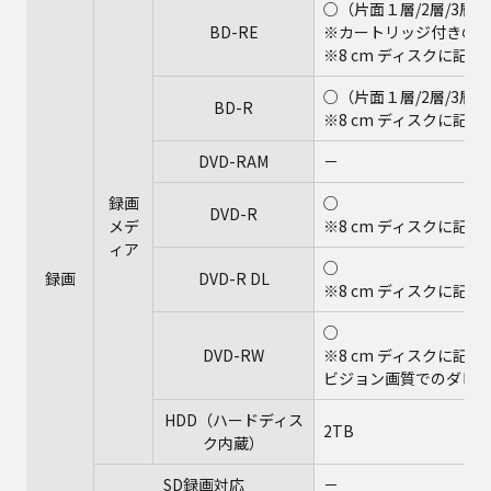
○（片面１層/2層/3層、25
BD-RE
※カートリッジ付きのBD
※8 cm ディスクに記
○（片面１層/2層/3層/4層、
BD-R
※8 cm ディスクに記
DVD-RAM
－
録画
○
DVD-R
メデ
※8 cm ディスクに記
ィア
○
録画
DVD-R DL
※8 cm ディスクに記
○
DVD-RW
※8 cm ディスクに記
ビジョン画質でのダビ
HDD（ハードディス
2TB
ク内蔵）
SD録画対応
－