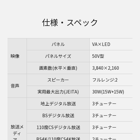
仕様・スペック
パネル
VA×LED
映像
パネルサイズ
50V型
画素数(水平×垂直)
3,840×2,160
スピーカー
フルレンジ:2
音声
実用最大出力(JEITA)
30W(15W+15W)
地上デジタル放送
3チューナー
BSデジタル放送
3チューナー
放送メ
110度CSデジタル放送
3チューナー
ディ
BS4K/110度CS4K放送
2チューナー
ア