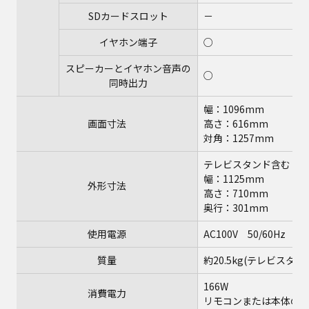
SDカードスロット
－
イヤホン端子
○
スピーカーとイヤホン音声の
○
同時出力
幅：1096mm
画面寸法
高さ：616mm
対角：1257mm
テレビスタンド含む
幅：1125mm
外形寸法
高さ：710mm
奥行：301mm
使用電源
AC100V 50/60Hz
質量
約20.5kg(テレビスタン
166W
消費電力
リモコンまたは本体の電