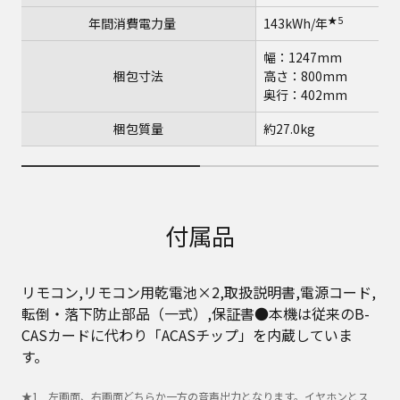
★5
年間消費電力量
143kWh/年
幅：1247mm
梱包寸法
高さ：800mm
奥行：402mm
梱包質量
約27.0kg
付属品
リモコン,リモコン用乾電池×2,取扱説明書,電源コード,
転倒・落下防止部品（一式）,保証書●本機は従来のB-
CASカードに代わり「ACASチップ」を内蔵していま
す。
左画面、右画面どちらか一方の音声出力となります。イヤホンとス