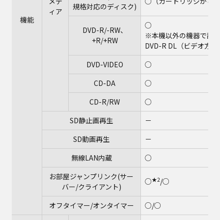
メデ
○（カートリッジから取り
規格対応のディスク)
ィア
機能
○
DVD-R/-RW、
※本機以外の機器で記録
+R/+RW
DVD-R DL（ビデオ
DVD-VIDEO
○
CD-DA
○
CD-R/RW
○
SD静止画再生
－
SD動画再生
－
無線LAN内蔵
○
お部屋ジャンプリンク(サー
★2
○
/○
バー/クライアント)
オフタイマー/オンタイマー
○/○