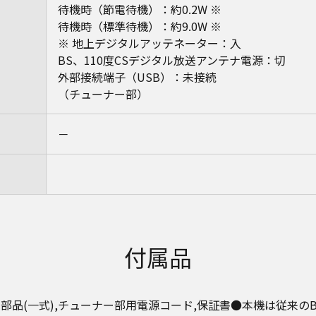
待機時（節電待機）：約0.2W ※
待機時（標準待機）：約9.0W ※
※ 地上デジタルアッテネーター：入
BS、110度CSデジタル放送アンテナ電源：切
外部接続端子（USB）：未接続
（チューナー部）
－
付属品
部品(一式),チューナー部用電源コード,保証書●本機は従来のB