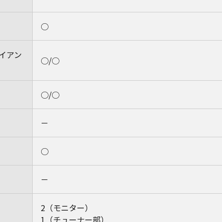
○
イアン
○/○
○/○
－
○
－
2（モニター）
1（チューナー部）