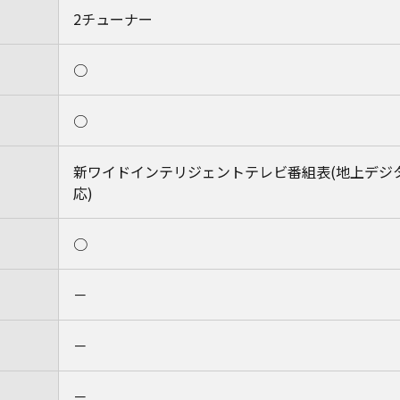
2チューナー
○
○
新ワイドインテリジェントテレビ番組表(地上デジタル/B
応)
○
－
－
－