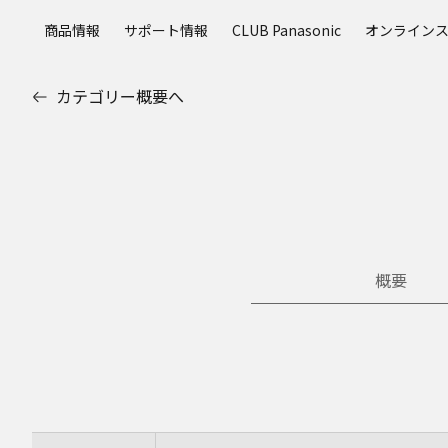
メ
商品情報
サポート情報
CLUB Panasonic
オンライン
イ
ン
コ
カテゴリー概要へ
ン
テ
ン
ツ
に
ス
キ
ッ
概要
プ