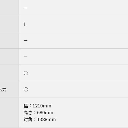
－
1
－
－
○
出力
○
幅：1210mm
高さ：680mm
対角：1388mm