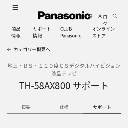
メ
イ
ロ
ン
グ
コ
商品
サポート
CLUB
オンライン
イ
ン
情報
情報
Panasonic
ストア
ン
テ
ン
カテゴリー概要へ
ツ
に
ス
地上・ＢＳ・１１０度ＣＳデジタルハイビジョン
キ
液晶テレビ
ッ
TH-58AX800 サポート
プ
概要
仕様
サポート