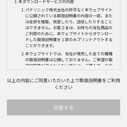
本ダウンロードサービスの内容
パナソニック株式会社の許可なく本ウェブサイト
に公開されている取扱説明書の内容の一部、また
は全部を複製、改変したり、送信したりすること
はできません。お客さまは、お持ちの当社商品の
ご利用のために、本ウェブサイトからダウンロー
ドした取扱説明書を１部のみプリントアウトする
ことができます。
本ウェブサイトでは、当社が発売した全ての機種
の取扱説明書は公開しておりません。ご希望の取
扱説明書が見つからない場合は、ご購入店、お近
くの当社商品の取扱店、または当社サービス会社
に直接お問い合わせの上、ご購入いただきますよ
以上の内容にご同意いただいた上で取扱説明書をご利用
うお願いいたします。ただし、商品自体の生産中
ください
止などの理由により、当該商品につき取扱説明書
をご提供できない場合がありますので、あらかじ
めご了承ください。
同意する
本ウェブサイトに公開されている取扱説明書の対
象商品が生産中止などの理由でご購入できない場
合がありますので、あらかじめご了承ください。