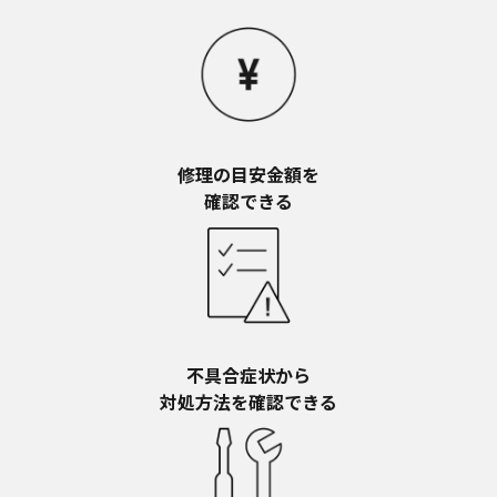
についてのご質問等がありましたら、ご購入店、
お近くの当社商品の取扱店、または当社サービス
会社に直接お問い合わせください。
本ウェブサイトのサービスに係わる損害の免責
本ウェブサイトのサービスの利用、または利用できな
かったことにより万一損害（データの破損・業務の中
断・営業情報の損失などによる損害を含む）が生じ、
修理の目安金額を​
たとえそのような損害の発生や第三者からの賠償請求
確認できる
の可能性があることについてあらかじめ知らされた場
合でも、当社は一切責任を負いませんことをご了承く
ださい。
本ウェブサイトのサービスの中止、変更など
本ウェブサイトのサービスは予告なく中止、または内
容や条件を変更する場合があります。あらかじめご了
承ください。
不具合症状から​
お問い合わせ
対処方法を確認できる
取扱説明書は、商品をご購入いただいたお客様のため
の資料です。本ウェブサイトに公開されている取扱説
明書について、ご購入のお客様以外からのお問い合わ
せにはお応えできない場合がありますことを、ご了承