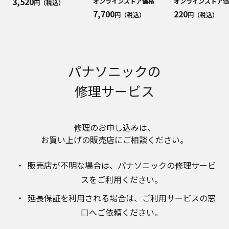
3,520
オンラインストア価格
オンラインストア価
円（税込）
合わせください。また、商品に同梱される取扱説
7,700
220
円（税込）
円（税込）
明書が改訂されている場合、当社の選択により、
予告なく、発売当初のものに代えて、改訂版を本
ウェブサイトに掲載する場合もあります。ただ
し、本ウェブサイトに公開されている取扱説明書
は、商品本体に同梱する取扱説明書の変更の度に
パナソニックの
修正・更新するものではありません。
商品には、取扱説明書を補足する操作ガイドなど
修理サービス
の印刷物が同梱されていることがありますが、本
ウェブサイトではそれらの印刷物は公開しており
ませんことをご了承ください。
修理のお申し込みは、​
安全上のご注意
お買い上げの販売店にご相談ください。​
商品ご使用時の安全上のご注意については、取扱
説明書に記載または別途同梱の別紙にてお客様に
販売店が不明な場合は、​パナソニックの修理サービ
ご提供しておりますが、本ウェブサイトでは別紙
にて提供している情報は公開しておりません。
スをご利用ください。​
取扱説明書中に記載する安全上のご注意は、法的
延長保証を利用される場合は、​ご利用サービスの窓
規制などの変化に応じて変更する場合がありま
口へご依頼ください。
す。お手持ちの商品に関し、本ウェブサイトに公
開されている取扱説明書に記載の安全上のご注意