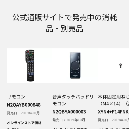
取扱説明書の内容
取扱説明書に記載のご相談窓口における個人情報
公式通販サイトで発売中の消耗
のお取り扱いについて。パナソニック株式会社お
よびその関係会社は、お客様の個人情報やご相談
品・別売品
内容を、ご相談への対応や修理、その確認などの
ために利用し、その記録を残すことがあります。
また、個人情報を適切に管理し、修理業務を委託
する場合や正当な理由がある場合を除き、第三者
に提供しません。お問い合わせは、ご相談された
窓口にご連絡ください。
なお、本ウェブサイトに公開されている取扱説明
書は、原則として商品が発売された当初のものを
掲載しています。したがいまして、会社名やお客
様ご相談窓口の連絡先などが変更されている場合
があります。また、本ウェブサイトに公開されて
いる説明書の記載内容と、お客様がお持ちの商品
リモコン
音声タッチパッドリ
本体固定用ね
の仕様がその後のマイナーチェンジにより、異な
モコン
（M4×14）
N2QAYB000848
る場合があります。本ウェブサイトに公開されて
N2QBYA000003
XYN4+F14FNK
発売日：
2019年10月
いる取扱説明書の内容とお手持ちの商品の仕様に
相違がある場合は、ご購入店、お近くの当社商品
発売日：
2019年10月
発売日：
2019年10
オンラインストア価格
の取扱店、または当社サービス会社に直接お問い