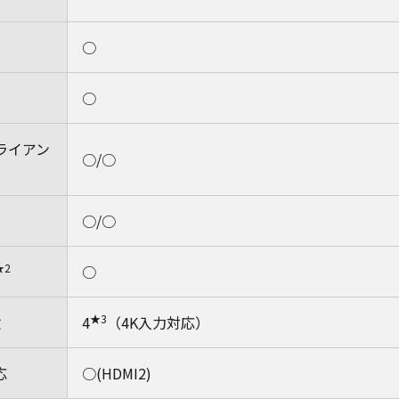
○
○
ライアン
○/○
○/○
★2
○
★3
数
4
（4K入力対応）
応
○(HDMI2)