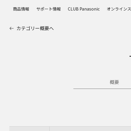
メ
商品情報
サポート情報
CLUB Panasonic
オンライン
イ
ン
コ
カテゴリー概要へ
ン
テ
ン
ツ
に
ス
キ
ッ
概要
プ