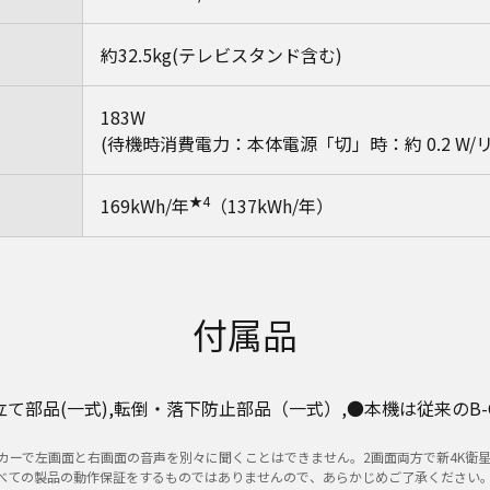
約32.5kg(テレビスタンド含む)
183W
(待機時消費電力：本体電源「切」時：約 0.2 W/
★4
169kWh/年
（137kWh/年）
付属品
,組み立て部品(一式),転倒・落下防止部品（一式）,●本機は従来の
カーで左画面と右画面の音声を別々に聞くことはできません。2画面両方で新4K衛
すべての製品の動作保証をするものではありませんので、あらかじめご了承ください