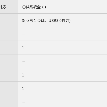
2対応
○(4系統全て)
3(うち１つは、USB3.0対応)
－
1
－
1
1
－