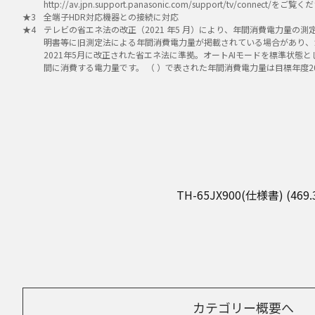
http://av.jpn.support.panasonic.com/support/tv/connect/をご
全端子HDR対応機器との接続に対応
テレビの省エネ法の改正（2021 年5 月）により、年間消費電力量の
明書等に旧測定法による年間消費電力量が掲載されている場合があり、
2021年5月に改正された省エネ法に準拠。オートAIモードを標準状態と
間に消費する電力量です。 （ ）で表された年間消費電力量は目標年度2
TH-65JX900(仕様書) (469.3
カテゴリー概要へ