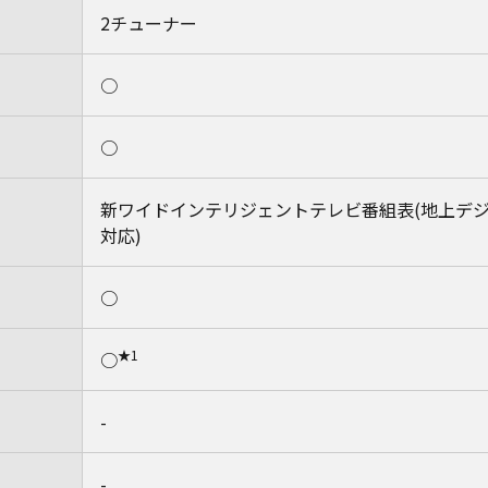
2チューナー
○
○
新ワイドインテリジェントテレビ番組表(地上デジタル/B
対応)
○
★1
○
-
-