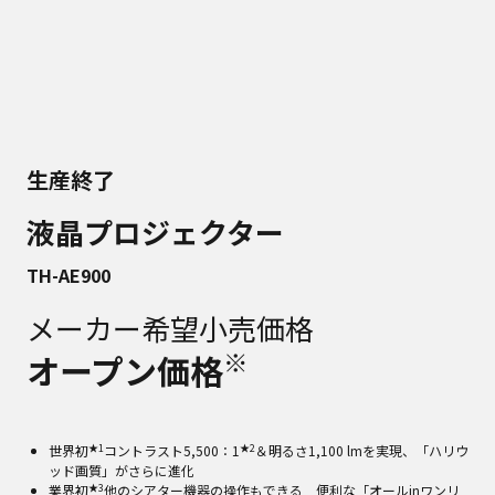
生産終了
液晶プロジェクター
TH-AE900
メーカー希望小売価格
※
オープン価格
★1
★2
世界初
コントラスト5,500：1
＆明るさ1,100 lmを実現、「ハリウ
ッド画質」がさらに進化
★3
業界初
他のシアター機器の操作もできる 便利な「オールinワンリ