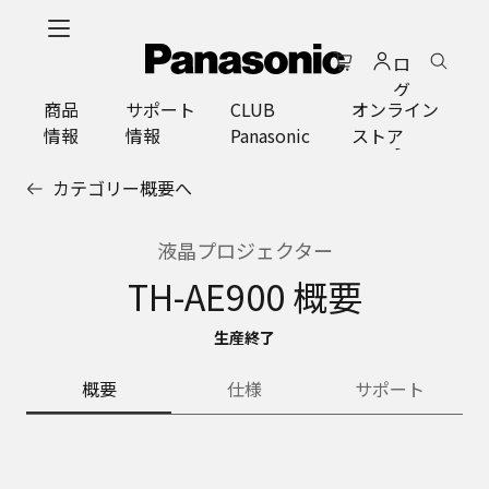
メ
イ
ロ
ン
グ
コ
商品
サポート
CLUB
オンライン
イ
ン
情報
情報
Panasonic
ストア
ン
テ
ン
カテゴリー概要へ
ツ
に
ス
液晶プロジェクター
キ
TH-AE900 概要
ッ
プ
生産終了
概要
仕様
サポート