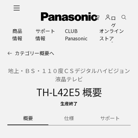
メ
イ
ロ
ン
グ
コ
商品
サポート
CLUB
オンライン
イ
ン
情報
情報
Panasonic
ストア
ン
テ
ン
カテゴリー概要へ
ツ
に
ス
地上・ＢＳ・１１０度ＣＳデジタルハイビジョン
キ
液晶テレビ
ッ
TH-L42E5 概要
プ
生産終了
概要
仕様
サポート