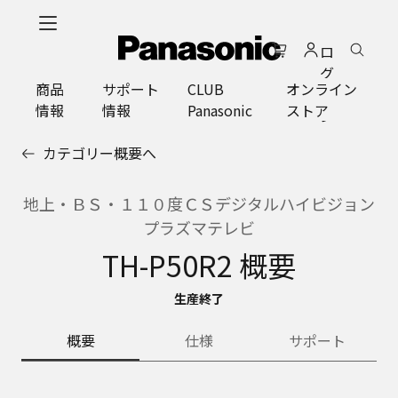
メ
イ
ロ
ン
グ
コ
商品
サポート
CLUB
オンライン
イ
ン
情報
情報
Panasonic
ストア
ン
テ
ン
カテゴリー概要へ
ツ
に
ス
地上・ＢＳ・１１０度ＣＳデジタルハイビジョン
キ
プラズマテレビ
ッ
TH-P50R2 概要
プ
生産終了
概要
仕様
サポート