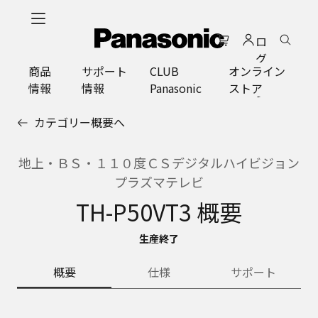
メ
イ
ロ
ン
グ
コ
商品
サポート
CLUB
オンライン
イ
ン
情報
情報
Panasonic
ストア
ン
テ
ン
カテゴリー概要へ
ツ
に
ス
地上・ＢＳ・１１０度ＣＳデジタルハイビジョン
キ
プラズマテレビ
ッ
TH-P50VT3 概要
プ
生産終了
概要
仕様
サポート