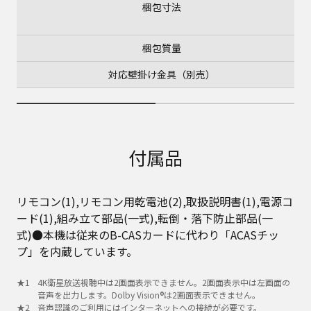
梱包寸法
梱包質量
対応壁掛け金具（別売）
付属品
リモコン(1),リモコン用乾電池(2),取扱説明書(1),電源コ
ード(1),組み立て部品(一式),転倒・落下防止部品(一
式)●本機は従来のB-CASカードに代わり「ACASチッ
プ」を内蔵しています。
4K衛星放送視聴中は2画面表示できません。2画面表示中は左画面の
音声を出力します。Dolby Vision®は2画面表示できません。
音声認識のご利用にはインターネットへの接続が必要です。