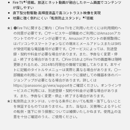
★1
Fire TV
搭載。放送とネット動画が融合したホーム画面でコンテンツ
が探しやすい
直下型分割駆動 高輝度液晶で高コントラスト映像を実現
★2
地震に強く倒れにくい「転倒防止スタンド」
搭載
★
1
●Fire TVに関するご案内：〇Fire TVをご利用いただくには利用規約へ
の同意が必要です。〇サービスや一部機能のご利用にはAmazonアカ
ウントでのサインインが必要です。Amazonアカウントの新規取得に
はパソコンやスマートフォンなどの端末とメールアドレスまたはSMS
が受信可能な電話番号が必要です。〇サービスによっては、別途登
録・契約や料金が必要な場合があります。また、予告なく変更・停
止・終了する場合があります。〇Fire OSおよびFire TVの画面等は随時
更新されるため、2024年5月現在の情報で記載しております。本サイ
トに記載のタイトルやメニューは実際と異なる場合があります。〇一
部機能の利用には、本機をネットワークに接続しての機器本体のバー
ジョンアップが必要となる場合があります。詳しくは
https://panasonic.jp/viera/supportをご確認ください。オンラインサ
ービスのご利用には、別途登録・契約や料金が必要な場合がありま
す。また、予告なく変更・停止・終了する場合があります。
★
2
転倒防止スタンドは、いかなる条件においても転倒・落下しないこと
を保証するものではありません。また、当社は、災害等によるテレビ
の転倒・落下に伴う損害については補償いたしかねます。使用上の注
意を十分ご確認のうえ、ご使用ください。