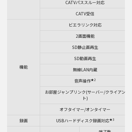
CATVパススルー対応
CATV受信
ビエラリンク対応
2画面機能
SD静止画再生
SD動画再生
機能
無線LAN内蔵
★2
音声操作
お部屋ジャンプリンク(サーバー/クライアン
ト)
オフタイマー/オンタイマー
★3
録画
USBハードディスク録画対応
端子数