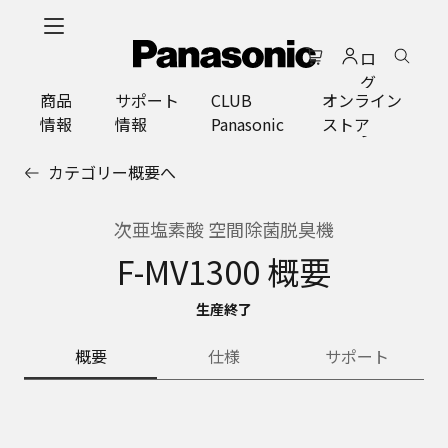
メ
イ
ロ
ン
グ
コ
商品
サポート
CLUB
オンライン
イ
ン
情報
情報
Panasonic
ストア
ン
テ
ン
カテゴリー概要へ
ツ
に
ス
次亜塩素酸 空間除菌脱臭機
キ
F-MV1300 概要
ッ
プ
生産終了
概要
仕様
サポート