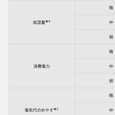
強
★4
加湿量
中
弱
強
消費電力
中
弱
強
★5
電気代のめやす
中