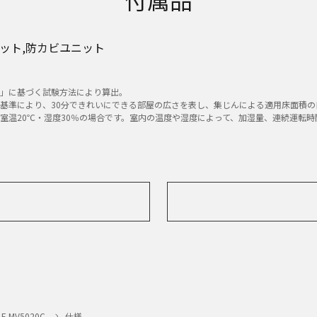
ット,防カビユニット
）」に基づく試験方法により算出。
れた基準により、30分できれいにできる部屋の広さを表し、集じんによる適用床面積の
、室温20℃・湿度30％の場合です。室内の温度や湿度によって、加湿量、連続運転
F-MV5020C
仕様