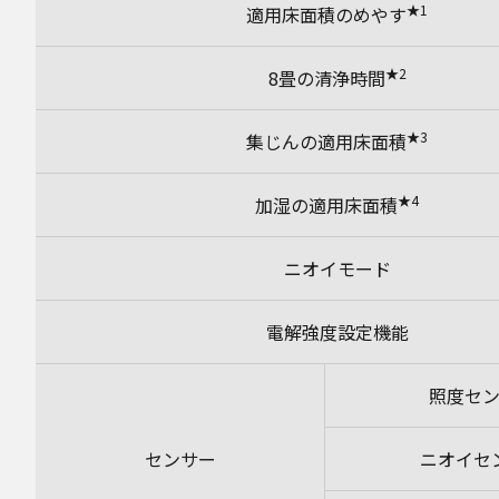
★1
適用床面積のめやす
★2
8畳の清浄時間
★3
集じんの適用床面積
★4
加湿の適用床面積
ニオイモード
電解強度設定機能
照度セ
センサー
ニオイセ