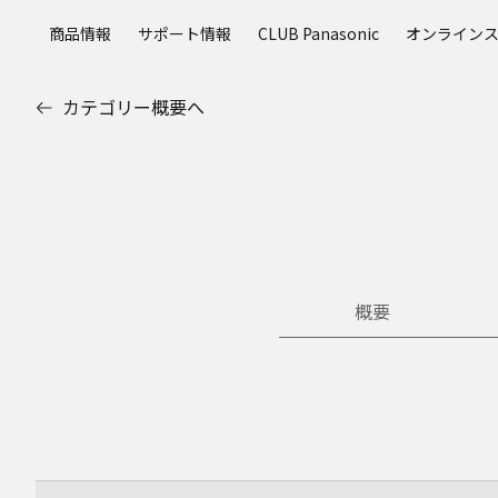
メ
商品情報
サポート情報
CLUB Panasonic
オンライン
イ
ン
コ
カテゴリー概要へ
ン
テ
ン
ツ
に
ス
キ
ッ
概要
プ