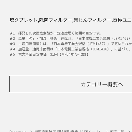
塩タブレット,除菌フィルター,集じんフィルター,電極ユニ
揮発した次亜塩素酸が一定濃度届く範囲の目安です。
風量「強」・加湿「多め」運転時、「日本電機工業会規格（JEM1467
：適用床面積とは、「日本電機工業会規格（JEM1467）」で定めら
加湿量、適用床面積は「日本電機工業会規格（JEM1426）」に基づく
電力料金目安単価 31円【令和4年7月改訂】
カテゴリー概要へ
Panasonic
次亜塩素酸 空間除菌脱臭機（ジアイーノ）
商品一覧