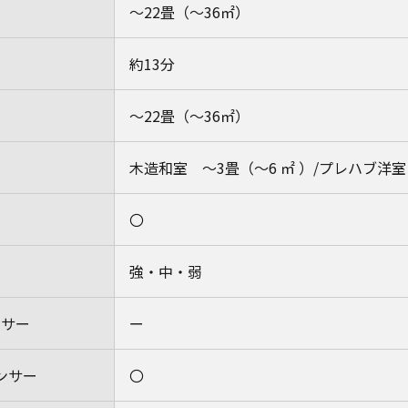
～22畳（～36㎡）
約13分
～22畳（～36㎡）
木造和室 ～3畳（～6 ㎡ ）/プレハブ洋室 
〇
強・中・弱
ンサー
ー
ンサー
〇