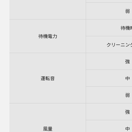
弱
待機
待機電力
クリーニン
強
運転音
中
弱
強
風量
中