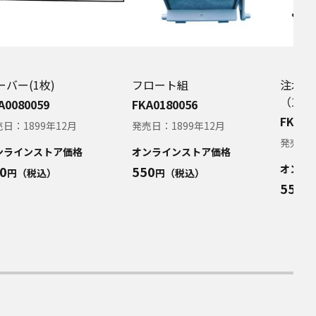
あります。お手持ちの商
てのご質問等がありました
せください。
破損・業務の中断・営業情
ーバー(1枚)
フロート組
注水カ
請求の可能性があることに
（1個
。
A0080059
FKA0180056
FKA03
売日：
1899年12月
発売日：
1899年12月
あらかじめご了承くださ
発売日
ンラインストア価格
オンラインストア価格
オンラ
0
550
円（税込）
円（税込）
550
れている取扱説明書につい
円
了承ください。