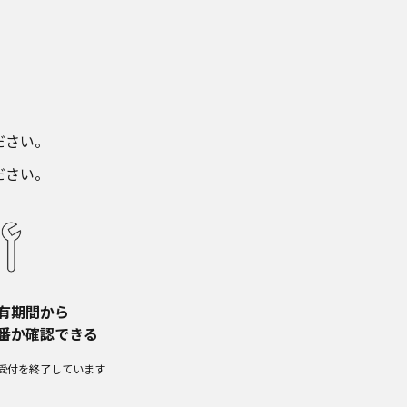
さい。​
ださい。
有期間から​
番か確認できる
受付を終了しています​