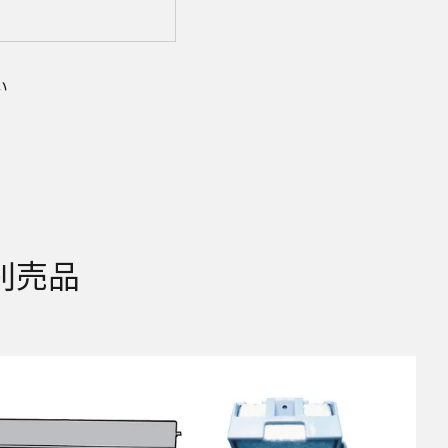
株式会社およびその関係会
い
に利用し、その記録を残す
がある場合を除き、第三
初のものを掲載していま
ります。また、本ウェブ
イナーチェンジにより、
商品の仕様に相違がある
合わせください。また、商
初のものに代えて、改訂
別売品
る取扱説明書は、商品本
ますが、本ウェブサイトで
てお客様にご提供しており