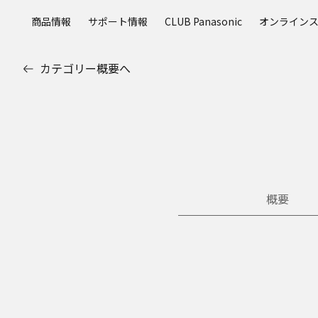
メ
商品情報
サポート情報
CLUB Panasonic
オンライン
イ
ン
コ
カテゴリー概要へ
ン
テ
ン
ツ
に
ス
キ
ッ
概要
プ