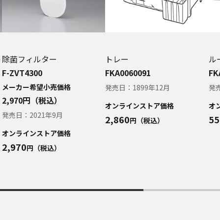
記載する安全上のご注意は、法的規制などの変化に応じて変更する場合が
ェブサイトに公開されている取扱説明書に記載の安全上のご注意につい
お近くの当社商品の取扱店、または当社サービス会社に直接お問い合わ
ービスに係わる損害の免責
ービスの利用、または利用できなかったことにより万一損害（データの
レ
除菌フィルター
トレー
ル
損害を含む）が生じ、たとえそのような損害の発生や第三者からの賠償
らされた場合でも、当社は一切責任を負いませんことをご了承ください
F-ZVT4300
FKA0060091
FK
ービスの中止、変更など
メーカー希望小売価格
発売日：
1899年12月
発
ービスは予告なく中止、または内容や条件を変更する場合があります。
2,970
円（税込）
オンラインストア価格
オ
発売日：
2021年9月
2,860
55
円（税込）
をご購入いただいたお客様のための資料です。本ウェブサイトに公開さ
オンラインストア価格
以外からのお問い合わせにはお応えできない場合がありますことを、ご
2,970
円（税込）