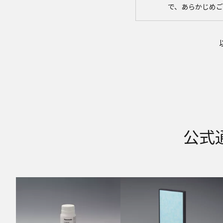
で、あらかじめ
取扱説明書の内容
取扱説明書に記
社は、お客様の
ことがあります
者に提供しませ
なお、本ウェブ
す。したがいま
サイトに公開さ
異なる場合があ
場合は、ご購入
品に同梱される
公式
版を本ウェブサ
体に同梱する取
商品には、取扱
はそれらの印刷
安全上のご注意
商品ご使用時の
ますが、本ウェ