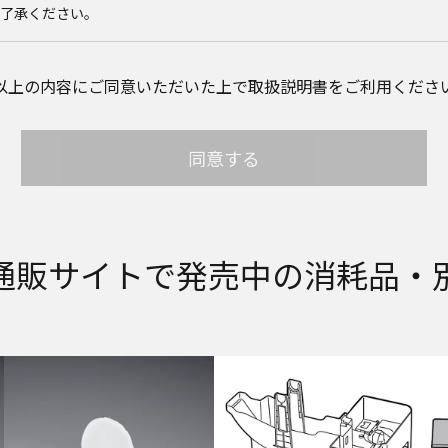
ご了承ください。
載のご相談窓口における個人情報のお取り扱いについて。パナソニック
以上の内容にご同意いただいた上で取扱説明書をご利用くださ
個人情報やご相談内容を、ご相談への対応や修理、その確認などのため
。また、個人情報を適切に管理し、修理業務を委託する場合や正当な理由
ん。お問い合わせは、ご相談された窓口にご連絡ください。
同意する
サイトに公開されている取扱説明書は、原則として商品が発売された当
して、会社名やお客様ご相談窓口の連絡先などが変更されている場合があ
れている説明書の記載内容と、お客様がお持ちの商品の仕様がその後のマ
ります。本ウェブサイトに公開されている取扱説明書の内容とお手持ちの
店、お近くの当社商品の取扱店、または当社サービス会社に直接お問い
取扱説明書が改訂されている場合、当社の選択により、予告なく、発売当
通販サイトで発売中の消耗品・
イトに掲載する場合もあります。ただし、本ウェブサイトに公開されてい
扱説明書の変更の度に修正・更新するものではありません。
説明書を補足する操作ガイドなどの印刷物が同梱されていることがあり
物は公開しておりませんことをご了承ください。
安全上のご注意については、取扱説明書に記載または別途同梱の別紙に
ブサイトでは別紙にて提供している情報は公開しておりません。