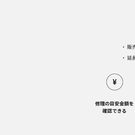
販
延
修理の目安金額を​
確認できる