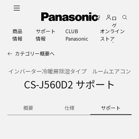
メ
イ
ロ
ン
グ
コ
商品
サポート
CLUB
オンライン
イ
ン
情報
情報
Panasonic
ストア
ン
テ
ン
カテゴリー概要へ
ツ
に
ス
インバーター冷暖房除湿タイプ ルームエアコン
キ
CS-J560D2 サポート
ッ
プ
概要
仕様
サポート