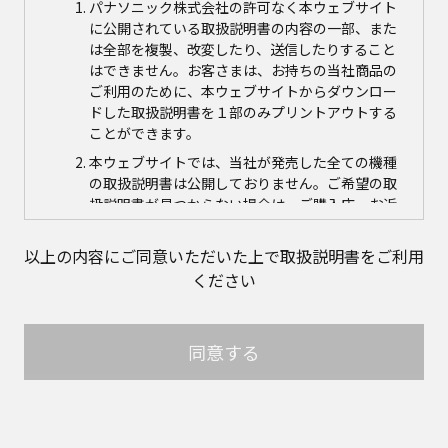
パナソニック株式会社の許可なく本ウェブサイト
に公開されている取扱説明書の内容の一部、また
は全部を複製、改変したり、送信したりすること
はできません。お客さまは、お持ちの当社商品の
ご利用のために、本ウェブサイトからダウンロー
ドした取扱説明書を１部のみプリントアウトする
ことができます。
本ウェブサイトでは、当社が発売した全ての機種
の取扱説明書は公開しておりません。ご希望の取
扱説明書が見つからない場合は、ご購入店、お近
くの当社商品の取扱店、または当社サービス会社
に直接お問い合わせの上、ご購入いただきますよ
以上の内容にご同意いただいた上で取扱説明書をご利用
うお願いいたします。ただし、商品自体の生産中
ください
止などの理由により、当該商品につき取扱説明書
をご提供できない場合がありますので、あらかじ
めご了承ください。
同意する
本ウェブサイトに公開されている取扱説明書の対
象商品が生産中止などの理由でご購入できない場
合がありますので、あらかじめご了承ください。
取扱説明書の内容