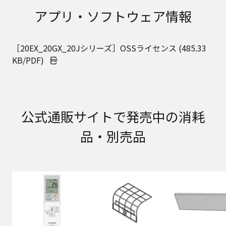
取扱説明書に記載のご相談窓口における個人情報
アプリ・ソフトウェア情報
のお取り扱いについて。パナソニック株式会社お
よびその関係会社は、お客様の個人情報やご相談
内容を、ご相談への対応や修理、その確認などの
［20EX_20GX_20Jシリーズ］OSSライセンス (485.33
ために利用し、その記録を残すことがあります。
また、個人情報を適切に管理し、修理業務を委託
KB/PDF)
する場合や正当な理由がある場合を除き、第三者
に提供しません。お問い合わせは、ご相談された
窓口にご連絡ください。
なお、本ウェブサイトに公開されている取扱説明
書は、原則として商品が発売された当初のものを
公式通販サイトで発売中の消耗
掲載しています。したがいまして、会社名やお客
品・別売品
様ご相談窓口の連絡先などが変更されている場合
があります。また、本ウェブサイトに公開されて
いる説明書の記載内容と、お客様がお持ちの商品
の仕様がその後のマイナーチェンジにより、異な
る場合があります。本ウェブサイトに公開されて
いる取扱説明書の内容とお手持ちの商品の仕様に
相違がある場合は、ご購入店、お近くの当社商品
の取扱店、または当社サービス会社に直接お問い
合わせください。また、商品に同梱される取扱説