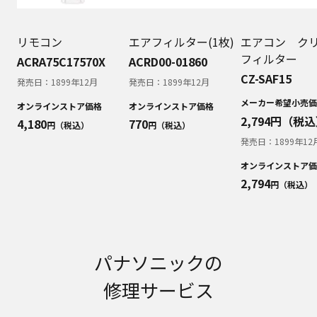
明書が改訂されている場合、当社の選択により、
予告なく、発売当初のものに代えて、改訂版を本
ウェブサイトに掲載する場合もあります。ただ
リモコン
エアフィルター(1枚)
エアコン ク
し、本ウェブサイトに公開されている取扱説明書
フィルター
ACRA75C17570X
ACRD00-01860
は、商品本体に同梱する取扱説明書の変更の度に
CZ-SAF15
修正・更新するものではありません。
発売日：
1899年12月
発売日：
1899年12月
商品には、取扱説明書を補足する操作ガイドなど
メーカー希望小売価
オンラインストア価格
オンラインストア価格
の印刷物が同梱されていることがありますが、本
2,794
円（税込
4,180
770
円（税込）
円（税込）
ウェブサイトではそれらの印刷物は公開しており
発売日：
1899年12
ませんことをご了承ください。
安全上のご注意
オンラインストア価
2,794
商品ご使用時の安全上のご注意については、取扱
円（税込）
説明書に記載または別途同梱の別紙にてお客様に
ご提供しておりますが、本ウェブサイトでは別紙
にて提供している情報は公開しておりません。
取扱説明書中に記載する安全上のご注意は、法的
パナソニックの
規制などの変化に応じて変更する場合がありま
す。お手持ちの商品に関し、本ウェブサイトに公
修理サービス
開されている取扱説明書に記載の安全上のご注意
についてのご質問等がありましたら、ご購入店、