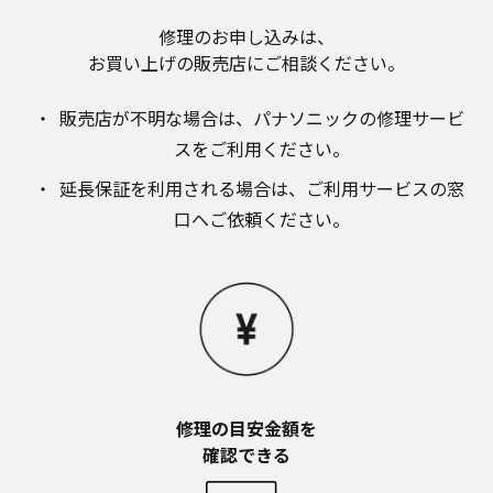
お近くの当社商品の取扱店、または当社サービス
会社に直接お問い合わせください。
修理のお申し込みは、​
お買い上げの販売店にご相談ください。​
本ウェブサイトのサービスに係わる損害の免責
本ウェブサイトのサービスの利用、または利用できな
かったことにより万一損害（データの破損・業務の中
販売店が不明な場合は、​パナソニックの修理サービ
断・営業情報の損失などによる損害を含む）が生じ、
スをご利用ください。​
たとえそのような損害の発生や第三者からの賠償請求
の可能性があることについてあらかじめ知らされた場
延長保証を利用される場合は、​ご利用サービスの窓
合でも、当社は一切責任を負いませんことをご了承く
口へご依頼ください。
ださい。
本ウェブサイトのサービスの中止、変更など
本ウェブサイトのサービスは予告なく中止、または内
容や条件を変更する場合があります。あらかじめご了
承ください。
お問い合わせ
取扱説明書は、商品をご購入いただいたお客様のため
の資料です。本ウェブサイトに公開されている取扱説
修理の目安金額を​
明書について、ご購入のお客様以外からのお問い合わ
せにはお応えできない場合がありますことを、ご了承
確認できる
ください。