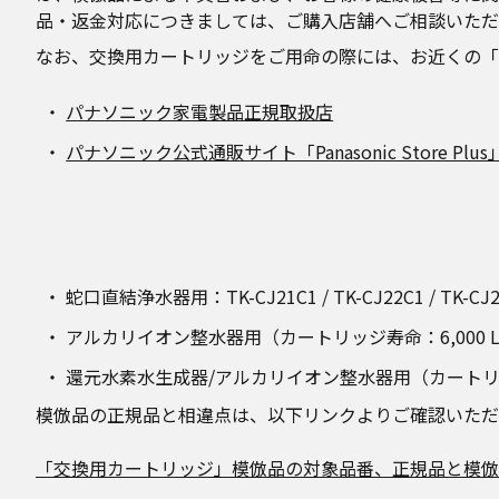
品・返金対応につきましては、ご購入店舗へご相談いただ
なお、交換用カートリッジをご用命の際には、お近くの「パナソ
パナソニック家電製品正規取扱店
パナソニック公式通販サイト「Panasonic Store Plus
蛇口直結浄水器用：TK-CJ21C1 / TK-CJ22C1 / TK-CJ23C1
アルカリイオン整水器用（カートリッジ寿命：6,000 L）：
還元水素水生成器/アルカリイオン整水器用（カートリッジ寿命：1
模倣品の正規品と相違点は、以下リンクよりご確認いただ
「交換用カートリッジ」模倣品の対象品番、正規品と模倣