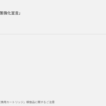
対策強化宣言」
交換用カートリッジ」模倣品に関するご注意