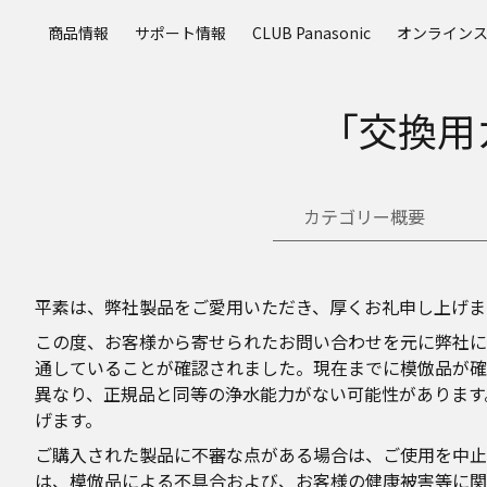
メ
商品情報
サポート情報
CLUB Panasonic
オンライン
イ
ン
コ
「交換用
ン
テ
ン
ツ
カテゴリー概要
に
ス
キ
ッ
平素は、弊社製品をご愛用いただき、厚くお礼申し上げま
プ
この度、お客様から寄せられたお問い合わせを元に弊社に
通していることが確認されました。現在までに模倣品が確
異なり、正規品と同等の浄水能力がない可能性があります
げます。
ご購入された製品に不審な点がある場合は、ご使用を中止
は、模倣品による不具合および、お客様の健康被害等に関