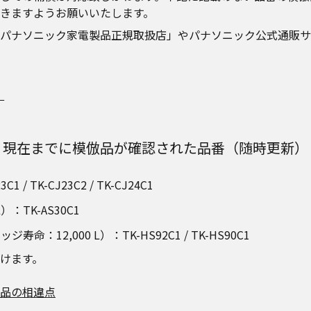
きますようお願いいたします。
ニック家電製品正規取扱店」やパナソニック公式通販サイト「Pana
」
現在までに模倣品が確認された品番（随時更新）
 / TK-CJ23C2 / TK-CJ24C1
TK-AS30C1
2,000 L）：TK-HS92C1 / TK-HS90C1
けます。
品の相違点