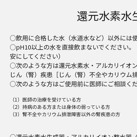
還元水素水生成
○飲用に合格した水（水道水など）以外には
○pH10以上の水を直接飲まないでください。
安にしてください）
○次のような方は還元水素水・アルカリイオ
じん（腎）疾患［じん（腎）不全やカリウム
○次のような方はご使用前に医師にご相談く
（1）医師の治療を受けている方
（2）持病のある方または身体の弱っている方
（3）腎不全やカリウム排泄障害以外の腎疾患の方
○還元水素水生成器・アルカリイオン整水器