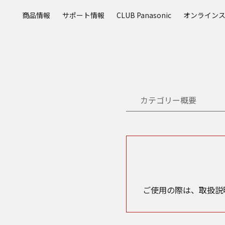
メ
商品情報
サポート情報
CLUB Panasonic
オンライン
イ
ン
コ
ン
テ
ン
ツ
カテゴリー概要
に
ス
キ
ッ
プ
ご使用の際は、取扱説