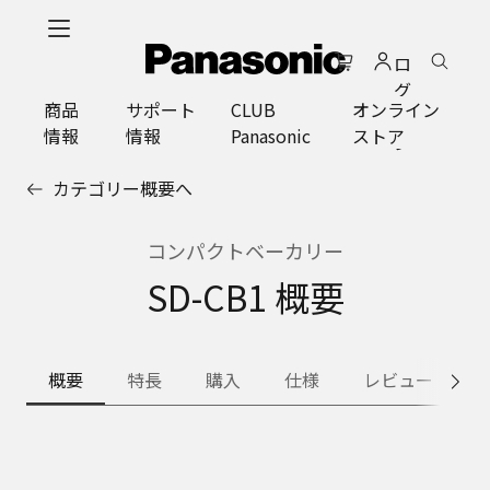
メ
イ
ロ
ン
グ
コ
商品
サポート
CLUB
オンライン
イ
ン
情報
情報
Panasonic
ストア
ン
テ
ン
カテゴリー概要へ
ツ
に
ス
コンパクトベーカリー
キ
SD-CB1 概要
ッ
プ
概要
特長
購入
仕様
レビュー