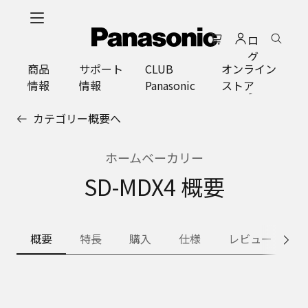
メ
イ
ロ
ン
グ
コ
商品
サポート
CLUB
オンライン
イ
ン
情報
情報
Panasonic
ストア
ン
テ
ン
カテゴリー概要へ
ツ
に
ス
ホームベーカリー
キ
SD-MDX4 概要
ッ
プ
概要
特長
購入
仕様
レビュー