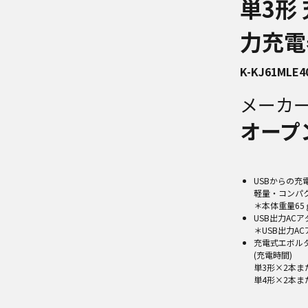
単3形
力充電
K-KJ61MLE4
メーカ
オープ
USBからの充
軽量・コンパ
＊本体重量65ｇ
USB出力A
＊USB出力A
充電式エボル
(充電時間)
単3形×2本ま
単4形×2本ま