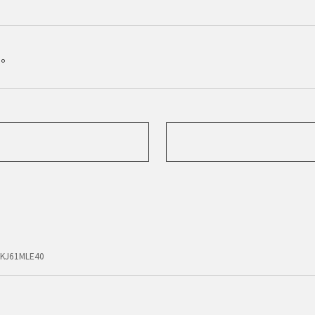
ん。
-KJ61MLE40