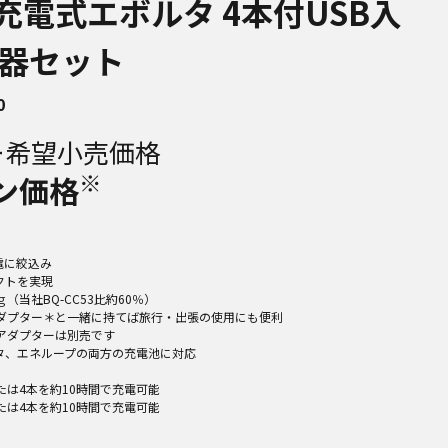
 充電式エボルタ 4本付USB入
器セット
0
ー希望小売価格
※
ン価格
電に絞込み
クトを実現
（当社BQ-CC53比約60％）
Cアダプター＊と一緒に持てば旅行・出張の使用にも便利
Cアダプターは別売です
タ、エネループの両方の充電池に対応
たは4本を約10時間で充電可能
たは4本を約10時間で充電可能