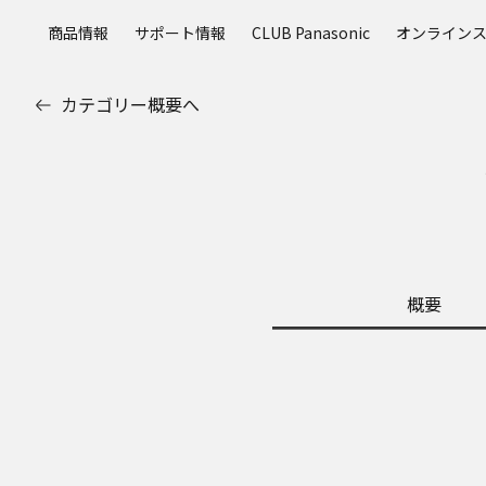
メ
商品情報
サポート情報
CLUB Panasonic
オンライン
イ
ン
コ
カテゴリー概要へ
ン
テ
ン
ツ
に
ス
キ
ッ
概要
プ