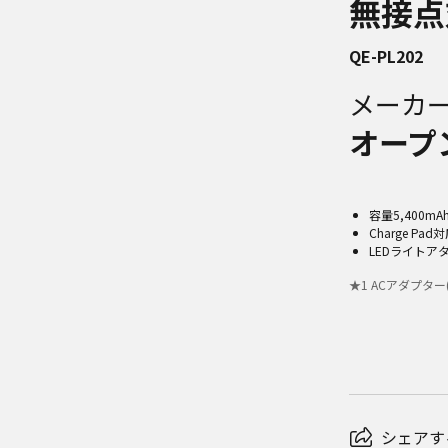
無接点
QE-PL202
メーカ
オープ
容量5,400
Charge P
LEDライト
★
1
ACアダプター
シェアす