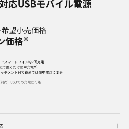
対応USBモバイル電源
ー希望小売価格
※
ン価格
mAhでスマートフォン約2回充電
★1
ad対応で置くだけ簡単充電
アタッチメント付で夜道では懐中電灯に変身
(別売)･USBでの充電に可能
る