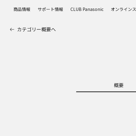
メ
商品情報
サポート情報
CLUB Panasonic
オンライン
イ
ン
コ
カテゴリー概要へ
ン
テ
ン
ツ
に
ス
キ
ッ
概要
プ