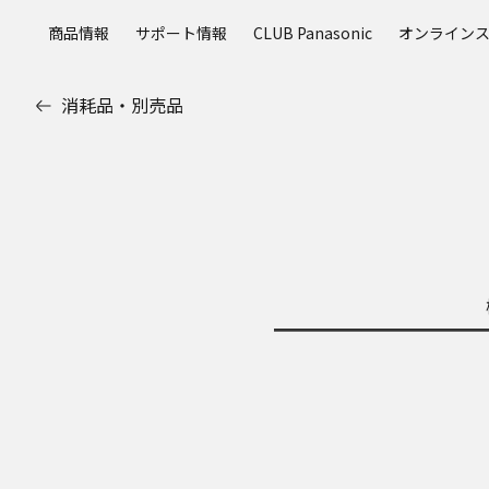
メ
商品情報
サポート情報
CLUB Panasonic
オンライン
イ
ン
コ
消耗品・別売品
ン
テ
ン
ツ
に
ス
キ
ッ
プ