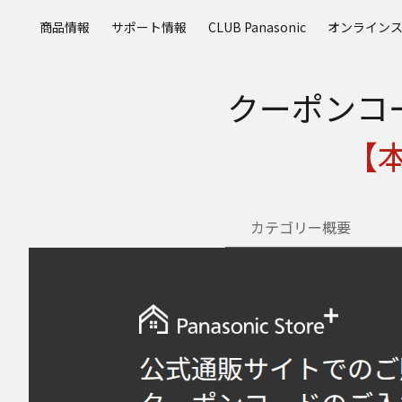
メ
商品情報
サポート情報
CLUB Panasonic
オンライン
イ
ン
コ
クーポンコー
ン
テ
ン
【
ツ
に
ス
キ
カテゴリー概要
ッ
プ