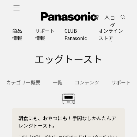
メ
イ
ロ
ン
グ
コ
商品
サポート
CLUB
オンライン
イ
ン
情報
情報
Panasonic
ストア
ン
テ
ン
ツ
エッグトースト
に
ス
キ
カテゴリー概要
一覧
コンテンツ
サポート
ッ
プ
朝食にも、おやつにも！手間なしかんたんア
レンジトースト。
このレシピは、パナソニックのオーブントースタービストロ