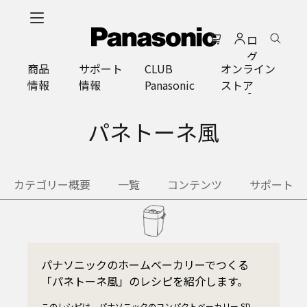
メ
イ
ロ
ン
グ
コ
商品
サポート
CLUB
オンライン
イ
ン
情報
情報
Panasonic
ストア
ン
テ
ン
ツ
パネトーネ風
に
ス
キ
カテゴリー概要
一覧
コンテンツ
サポート
ッ
プ
パナソニックのホームベーカリーでつくる
「パネトーネ風」のレシピを紹介します。
このレシピは、パナソニックのコンパクトベーカリー SD-