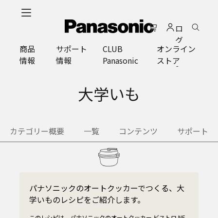
メ
イ
ロ
ン
グ
コ
商品
サポート
CLUB
オンライン
イ
ン
情報
情報
Panasonic
ストア
ン
テ
ン
ツ
大学いも
に
ス
キ
カテゴリー概要
一覧
コンテンツ
サポート
ッ
プ
パナソニックのオートクッカーでつくる、大
学いものレシピをご紹介します。
このレシピは、パナソニックのオートクッカー ビストロ NF-