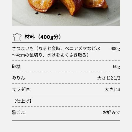
材料（400g分）
さつまいも（なると金時、ベニアズマなど/3
400g
～4cmの乱切り、水けをよくふき取る）
砂糖
60g
みりん
大さじ2 1/2
サラダ油
大さじ3
【仕上げ】
黒ごま
お好みで