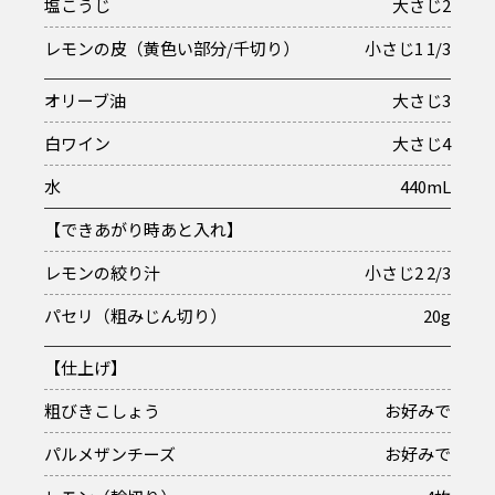
塩こうじ
大さじ2
レモンの皮（黄色い部分/千切り）
小さじ1 1/3
オリーブ油
大さじ3
白ワイン
大さじ4
水
440mL
【できあがり時あと入れ】
レモンの絞り汁
小さじ2 2/3
パセリ（粗みじん切り）
20g
【仕上げ】
粗びきこしょう
お好みで
パルメザンチーズ
お好みで