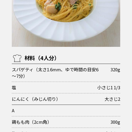
材料（4人分）
スパゲティ（太さ1.6mm、ゆで時間の目安6
320g
～7分）
塩
小さじ1 1/3
にんにく（みじん切り）
大さじ2
A
鶏もも肉（2cm角）
300g