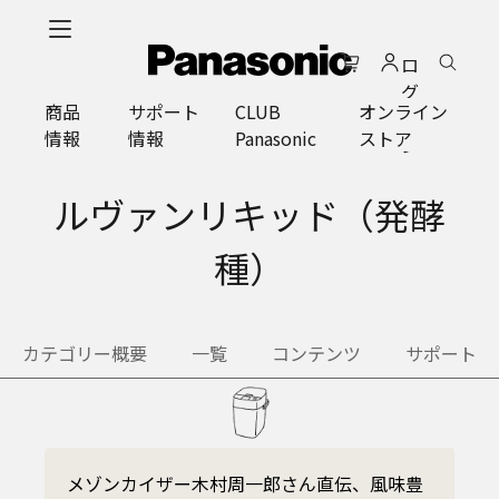
メ
イ
ロ
ン
グ
コ
商品
サポート
CLUB
オンライン
イ
ン
情報
情報
Panasonic
ストア
ン
テ
ン
ツ
ルヴァンリキッド（発酵
に
ス
種）
キ
ッ
プ
カテゴリー概要
一覧
コンテンツ
サポート
メゾンカイザー木村周一郎さん直伝、風味豊