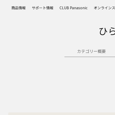
メ
商品情報
サポート情報
CLUB Panasonic
オンライン
イ
ン
コ
ひ
ン
テ
ン
ツ
カテゴリー概要
に
ス
キ
ッ
プ