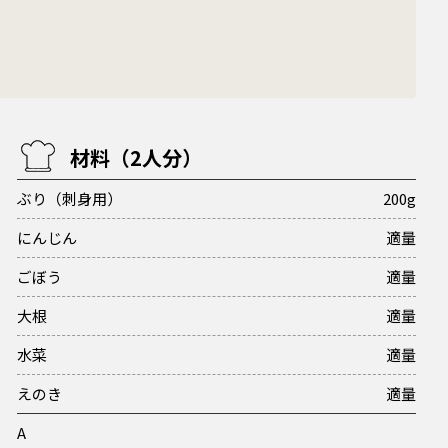
材料（2人分）
ぶり（刺身用）
200g
にんじん
適量
ごぼう
適量
大根
適量
水菜
適量
えのき
適量
A