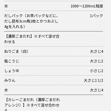
水
1000～1200mL程度
だしパック（お茶パックなどに、
1パック
だし昆布3cm角2枚とかつおぶし
4gを入れる）
【濃厚ごまだれ】※すべて混ぜ合
わせる
ねりごま（白）
大さじ4
塩こうじ
大さじ2
しょうゆ
小さじ2
みりん
大さじ1 1/2
水
大さじ4
【カレーごまだれ（濃厚ごまだれ
アレンジ）】※すべて混ぜ合わせ
る