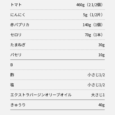
トマト
460g（2 1/2個）
にんにく
5g（1/2片）
赤パプリカ
140g（1個）
セロリ
70g（1本）
たまねぎ
30g
パセリ
10g
B
酢
小さじ1/2
塩
小さじ1/2
エクストラバージンオリーブオイル
大さじ1
きゅうり
40g