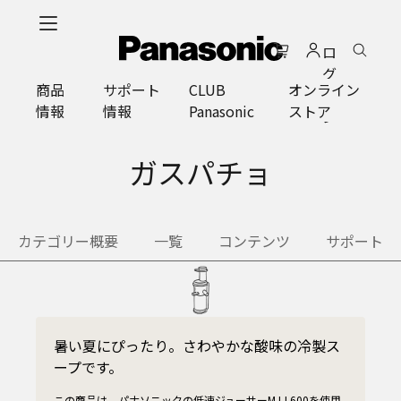
メ
イ
ロ
ン
グ
コ
商品
サポート
CLUB
オンライン
イ
ン
情報
情報
Panasonic
ストア
ン
テ
ン
ツ
ガスパチョ
に
ス
キ
カテゴリー概要
一覧
コンテンツ
サポート
ッ
プ
暑い夏にぴったり。さわやかな酸味の冷製ス
ープです。
この商品は、パナソニックの低速ジューサーMJ-L600を使用