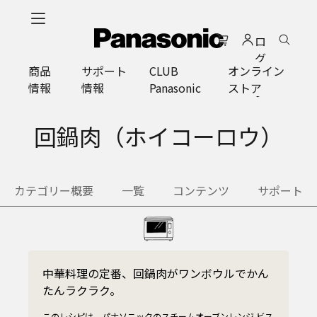
メ
イ
ロ
ン
グ
コ
商品
サポート
CLUB
オンライン
イ
ン
情報
情報
Panasonic
ストア
ン
テ
ン
ツ
回鍋肉（ホイコーロウ）
に
ス
キ
カテゴリー概要
一覧
コンテンツ
サポート
ッ
プ
中華料理の定番、回鍋肉がワンボウルでかん
たんラクラク。
このレシピは、パナソニックのスチームオーブンレンジ ビス