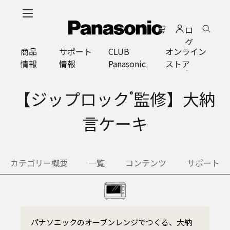
メ
イ
ロ
ン
グ
コ
商品
サポート
CLUB
オンライン
イ
ン
情報
情報
Panasonic
ストア
ン
テ
ン
ツ
【ジップロック
監修】大納
®
に
ス
言ケーキ
キ
ッ
プ
カテゴリー概要
一覧
コンテンツ
サポート
パナソニックのオーブンレンジでつくる、大納