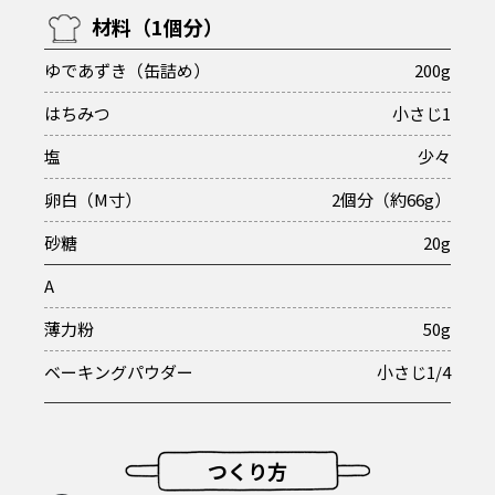
材料（1個分）
ゆであずき（缶詰め）
200g
はちみつ
小さじ1
塩
少々
卵白（M寸）
2個分（約66g）
砂糖
20g
A
薄力粉
50g
ベーキングパウダー
小さじ1/4
つくり方