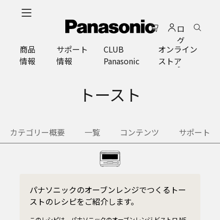
メ
イ
ロ
ン
グ
コ
商品
サポート
CLUB
オンライン
イ
ン
情報
情報
Panasonic
ストア
ン
テ
ン
ツ
トースト
に
ス
キ
カテゴリー概要
一覧
コンテンツ
サポート
ッ
プ
パナソニックのオーブンレンジでつくるトー
ストのレシピをご紹介します。
このレシピは、パナソニックのオーブンレンジ ビストロ NE-