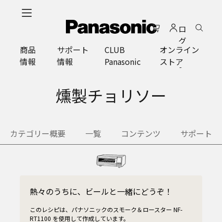
メ
イ
ロ
ン
グ
コ
商品
サポート
CLUB
オンライン
イ
ン
情報
情報
Panasonic
ストア
ン
テ
ン
ツ
燻製チョリソー
に
ス
キ
カテゴリー概要
一覧
コンテンツ
サポート
ッ
プ
熱々のうちに、ビールと一緒にどうぞ！
このレシピは、パナソニックのスモーク＆ロースター NF-
RT1100 を使用して作成しています。